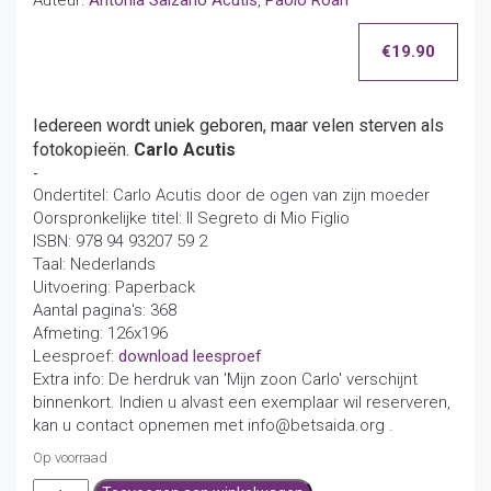
Auteur:
Antonia Salzano Acutis
,
Paolo Roari
€
19.90
Iedereen wordt uniek geboren, maar velen sterven als
fotokopieën.
Carlo Acutis
-
Ondertitel: Carlo Acutis door de ogen van zijn moeder
Oorspronkelijke titel: Il Segreto di Mio Figlio
ISBN: 978 94 93207 59 2
Taal: Nederlands
Uitvoering: Paperback
Aantal pagina's: 368
Afmeting: 126x196
Leesproef:
download leesproef
Extra info: De herdruk van 'Mijn zoon Carlo' verschijnt
binnenkort. Indien u alvast een exemplaar wil reserveren,
kan u contact opnemen met info@betsaida.org .
Op voorraad
Mijn