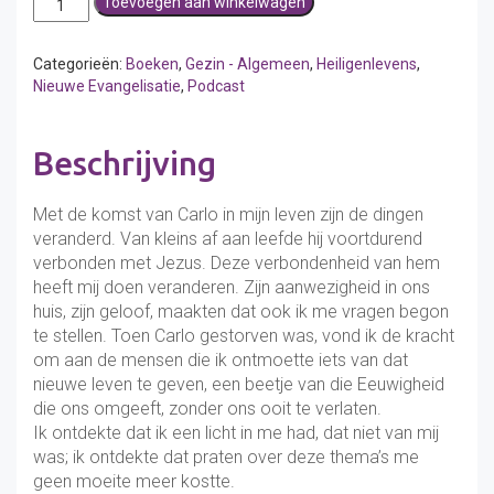
Toevoegen aan winkelwagen
zoon
Carlo
aantal
Categorieën:
Boeken
,
Gezin - Algemeen
,
Heiligenlevens
,
Nieuwe Evangelisatie
,
Podcast
Beschrijving
Met de komst van Carlo in mijn leven zijn de dingen
veranderd.
Van kleins af aan leefde hij voortdurend
verbonden met Jezus.
Deze verbondenheid van hem
heeft mij doen veranderen.
Zijn aanwezigheid in ons
huis, zijn geloof, maakten dat ook ik me vragen begon
te stellen.
Toen Carlo gestorven was, vond ik de kracht
om aan de mensen die ik ontmoette iets van dat
nieuwe leven te geven, een beetje van
die Eeuwigheid
die ons omgeeft, zonder ons ooit te verlaten.
Ik ontdekte dat ik een licht in me had, dat niet van mij
was; ik ontdekte dat praten over deze thema’s me
geen moeite meer kostte.