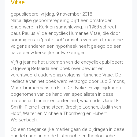
Vitae
gepubliceerd: vrijdag, 9 november 2018
Natuurlijke geboorteregeling blijft een omstreden
onderwerp in Kerk en samenleving. In 1968 schreef
paus Paulus VI de encycliek Humanae Vitae, die door
sommigen als ‘profetisch’ omschreven werd, maar die
volgens anderen een hypotheek heeft gelegd op een
halve eeuw kerkelijke ontwikkelingen.
Vijftig jaar na het uitkomen van de encycliek publiceert
Uitgeverij Betsaida een boek over bewust en
verantwoord ouderschap volgens Humanae Vitae. De
redactie van het boek werd verzorgd door Luc Simons,
Marc Timmermans en Filip De Rycke. Er zijn bijdragen
opgenomen van de hand van specialisten in deze
materie uit binnen- en buitenland, waaronder Janet E.
Smith, Pierre Hernalsteen, Brechje Loenen, Judith van
Hoof, Walter en Michaela Thomberg en Hubert
Weißenbach.
Op een toegankelijke manier gaan de bijdragen in deze
bundel nader in op de historische en theologische