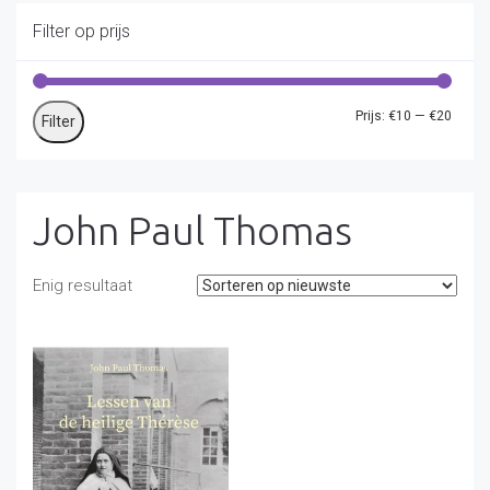
Filter op prijs
Min.
Max.
Prijs:
€10
—
€20
Filter
prijs
prijs
John Paul Thomas
Enig resultaat