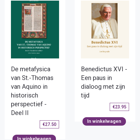
De metafysica
Benedictus XVI -
van St.-Thomas
Een paus in
van Aquino in
dialoog met zijn
historisch
tijd
perspectief -
€
23.95
Deel II
In winkelwagen
€
27.50
In winkelwagen