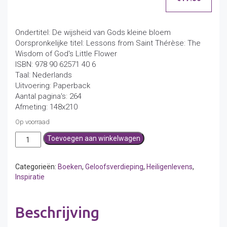
Ondertitel: De wijsheid van Gods kleine bloem
Oorspronkelijke titel: Lessons from Saint Thérèse: The
Wisdom of God's Little Flower
ISBN: 978 90 62571 40 6
Taal: Nederlands
Uitvoering: Paperback
Aantal pagina's: 264
Afmeting: 148x210
Op voorraad
Lessen
Toevoegen aan winkelwagen
van
de
heilige
Categorieën:
Boeken
,
Geloofsverdieping
,
Heiligenlevens
,
Thérèse
Inspiratie
aantal
Beschrijving