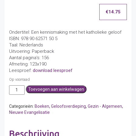
€
14.75
Ondertitel: Een kennismaking met het katholieke geloof
ISBN: 978 90 62571 50 5
Taal: Nederlands
Uitvoering: Paperback
Aantal pagina's: 156
Afmeting: 123x190
Leesproef:
download leesproef
Op voorraad
Van
Toevoegen aan winkelwagen
rede
naar
Openbaring
Categorieën:
Boeken
,
Geloofsverdieping
,
Gezin - Algemeen
,
aantal
Nieuwe Evangelisatie
Beschrijving