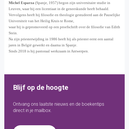
Michel Esparza
(Spanje, 1957) begon zijn universitaire studie in
Leuven, waar hij een licentiaat in de geneeskunde heeft behaald.
Vervolgens heeft hij filosofie en theologie gestudeerd aan de Pauselijke
Universiteit van het Heilig Kruis te Rome,
waar hij is gepromoveerd op een proefschrift over de filosofie van Edith
Stein.
Na zijn priesterwijding in 1986 heeft hij als priester eerst een aantal
jaren in België gewerkt en daarna in Spanje.
Sinds 2018 is hij pastoraal werkzaam in Antwerpen.
Blijf op de hoogte
Ontvang ons laatste nieuws en de boekentips
direct in je mailbox.