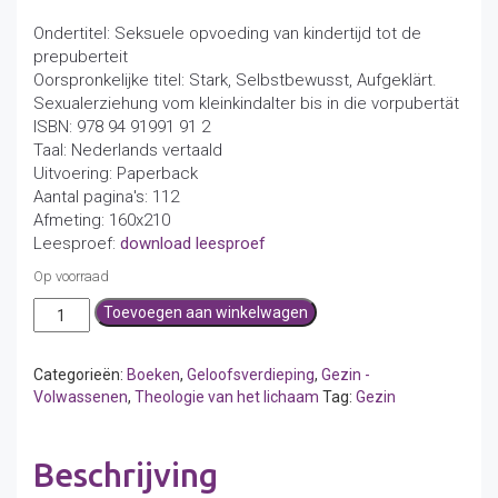
Ondertitel: Seksuele opvoeding van kindertijd tot de
prepuberteit
Oorspronkelijke titel: Stark, Selbstbewusst, Aufgeklärt.
Sexualerziehung vom kleinkindalter bis in die vorpubertät
ISBN: 978 94 91991 91 2
Taal: Nederlands vertaald
Uitvoering: Paperback
Aantal pagina's: 112
Afmeting: 160x210
Leesproef:
download leesproef
Op voorraad
Sterk
Toevoegen aan winkelwagen
zelfbewust
voorgelicht
aantal
Categorieën:
Boeken
,
Geloofsverdieping
,
Gezin -
Volwassenen
,
Theologie van het lichaam
Tag:
Gezin
Beschrijving