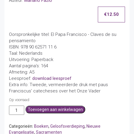
Auteur:
Mariano Fazio
€
12.50
Oorspronkelijke titel: El Papa Francisco - Claves de su
pensamiento
ISBN: 978 90 62571 11 6
Taal: Nederlands
Uitvoering: Paperback
Aantal pagina's: 164
Afmeting: A5
Leesproef:
download leesproef
Extra info: Tweede, vermeerderde druk met paus
Franciscus’ catecheses over het Onze Vader
Op voorraad
Paus
Toevoegen aan winkelwagen
Franciscus,
Sleutels
tot
Categorieën:
Boeken
,
Geloofsverdieping
,
Nieuwe
zijn
Evangelisatie
,
Sacramenten