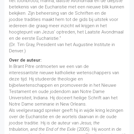
het toonbrood, manna, laatste Avondmaal en de diepste
betekenis van de Eucharistie met een nieuwe blik kunnen
bekijken. Zijn beheersing van de Schriften en de
joodse tradities maakt hem tot de gids bij uitstek voor
iedereen die graag meer inzicht wil krijgen in het
hoogtepunt van Jezus’ optreden, het Laatste Avondmaal
en de eerste Eucharistie."
(Dr. Tim Gray, President van het Augustine Institute in
Denver.)
Over de auteur:
In Brant Pitre ontmoeten we een van de
interessantste nieuwe katholieke wetenschappers van
deze tijd. Hij studeerde theologie en
bijbelwetenschappen en promoveerde in het Nieuwe
Testament en oude jodendom aan Notre Dame
Universiteit, Indiana. Hij doceert heilige Schrift aan het
Notre Dame seminarie in New Orleans.
Als veelgevraagd spreker geeft hij in wijde kring lezingen
over de Eucharistie en de wortels daarvan in de oude
joodse traditie. Hij is de auteur van
Jesus, the
tribulation, and the End of the Exile
(2005). Hij woont in de