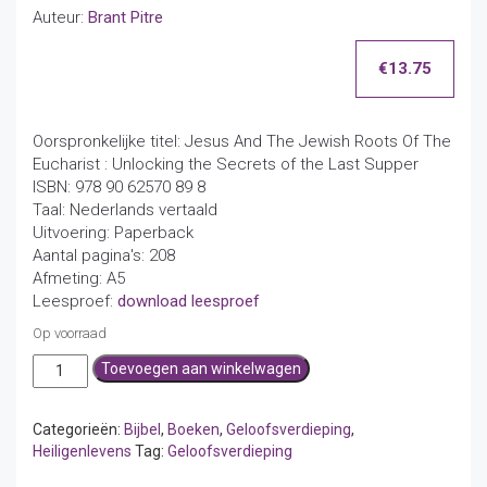
Auteur:
Brant Pitre
€
13.75
Oorspronkelijke titel: Jesus And The Jewish Roots Of The
Eucharist : Unlocking the Secrets of the Last Supper
ISBN: 978 90 62570 89 8
Taal: Nederlands vertaald
Uitvoering: Paperback
Aantal pagina's: 208
Afmeting: A5
Leesproef:
download leesproef
Op voorraad
Jezus
Toevoegen aan winkelwagen
en
de
Joodse
Categorieën:
Bijbel
,
Boeken
,
Geloofsverdieping
,
wortels
Heiligenlevens
Tag:
Geloofsverdieping
van