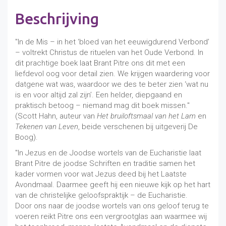
de
Eucharistie
Beschrijving
aantal
"In de Mis – in het ‘bloed van het eeuwigdurend Verbond’
– voltrekt Christus de rituelen van het Oude Verbond. In
dit prachtige boek laat Brant Pitre ons dit met een
liefdevol oog voor detail zien. We krijgen waardering voor
datgene wat was, waardoor we des te beter zien ‘wat nu
is en voor altijd zal zijn’. Een helder, diepgaand en
praktisch betoog – niemand mag dit boek missen."
(Scott Hahn, auteur van
Het bruiloftsmaal van het Lam
en
Tekenen van Leven
, beide verschenen bij uitgeverij De
Boog).
"In Jezus en de Joodse wortels van de Eucharistie laat
Brant Pitre de joodse Schriften en traditie samen het
kader vormen voor wat Jezus deed bij het Laatste
Avondmaal. Daarmee geeft hij een nieuwe kijk op het hart
van de christelijke geloofspraktijk – de Eucharistie.
Door ons naar de joodse wortels van ons geloof terug te
voeren reikt Pitre ons een vergrootglas aan waarmee wij