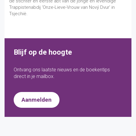
de stichter en eerste abt van de jonge en levendige
Trappistenabdij ‘Onze-Lieve-Vrouw van Nový Dvur’ in
Tsjechië.
Blijf op de hoogte
Ontvang ons laatste nieuws en de boekentips
direct in je mailbox.
Aanmelden