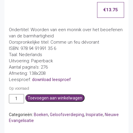
€
13.75
Ondertitel: Woorden van een monnik over het beoefenen
van de barmhartigheid
Oorspronkelijke titel: Comme un feu dévorant
ISBN: 978 94 91991 35 6
Taal: Nederlands
Uitvoering: Paperback
Aantal pagina's: 276
Afmeting: 138x208
Leesproef:
download leesproef
Op voorraad
Als
Toevoegen aan winkelwagen
een
verterend
vuur
Categorieën:
Boeken
,
Geloofsverdieping
,
Inspiratie
,
Nieuwe
aantal
Evangelisatie