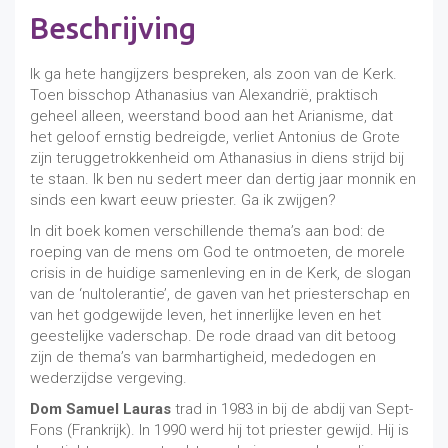
Beschrijving
Ik ga hete hangijzers bespreken, als zoon van de Kerk.
Toen bisschop Athanasius van Alexandrië, praktisch
geheel alleen, weerstand bood aan het Arianisme, dat
het geloof ernstig bedreigde, verliet Antonius de Grote
zijn teruggetrokkenheid om Athanasius in diens strijd bij
te staan. Ik ben nu sedert meer dan dertig jaar monnik en
sinds een kwart eeuw priester. Ga ik zwijgen?
In dit boek komen verschillende thema’s aan bod: de
roeping van de mens om God te ontmoeten, de morele
crisis in de huidige samenleving en in de Kerk, de slogan
van de ‘nultolerantie’, de gaven van het priesterschap en
van het godgewijde leven, het innerlijke leven en het
geestelijke vaderschap. De rode draad van dit betoog
zijn de thema’s van barmhartigheid, mededogen en
wederzijdse vergeving.
Dom Samuel Lauras
trad in 1983 in bij de abdij van Sept-
Fons (Frankrijk). In 1990 werd hij tot priester gewijd. Hij is