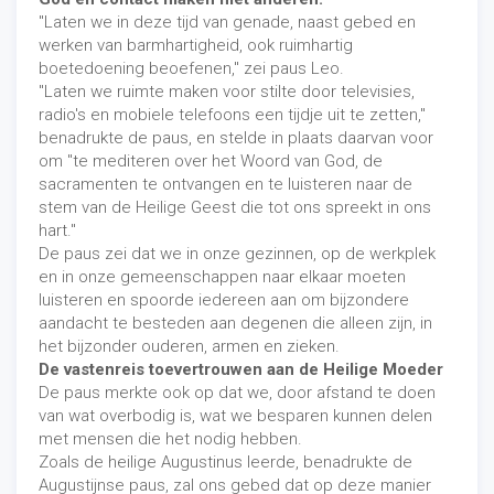
"Laten we in deze tijd van genade, naast gebed en
werken van barmhartigheid, ook ruimhartig
boetedoening beoefenen," zei paus Leo.
"Laten we ruimte maken voor stilte door televisies,
radio's en mobiele telefoons een tijdje uit te zetten,"
benadrukte de paus, en stelde in plaats daarvan voor
om "te mediteren over het Woord van God, de
sacramenten te ontvangen en te luisteren naar de
stem van de Heilige Geest die tot ons spreekt in ons
hart."
De paus zei dat we in onze gezinnen, op de werkplek
en in onze gemeenschappen naar elkaar moeten
luisteren en spoorde iedereen aan om bijzondere
aandacht te besteden aan degenen die alleen zijn, in
het bijzonder ouderen, armen en zieken.
De vastenreis toevertrouwen aan de Heilige Moeder
De paus merkte ook op dat we, door afstand te doen
van wat overbodig is, wat we besparen kunnen delen
met mensen die het nodig hebben.
Zoals de heilige Augustinus leerde, benadrukte de
Augustijnse paus, zal ons gebed dat op deze manier