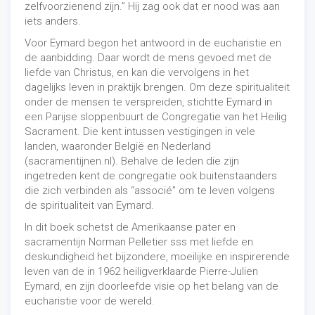
zelfvoorzienend zijn.” Hij zag ook dat er nood was aan
iets anders.
Voor Eymard begon het antwoord in de eucharistie en
de aanbidding. Daar wordt de mens gevoed met de
liefde van Christus, en kan die vervolgens in het
dagelijks leven in praktijk brengen. Om deze spiritualiteit
onder de mensen te verspreiden, stichtte Eymard in
een Parijse sloppenbuurt de Congregatie van het Heilig
Sacrament. Die kent intussen vestigingen in vele
landen, waaronder België en Nederland
(sacramentijnen.nl). Behalve de leden die zijn
ingetreden kent de congregatie ook buitenstaanders
die zich verbinden als “associé” om te leven volgens
de spiritualiteit van Eymard.
In dit boek schetst de Amerikaanse pater en
sacramentijn Norman Pelletier sss met liefde en
deskundigheid het bijzondere, moeilijke en inspirerende
leven van de in 1962 heiligverklaarde Pierre-Julien
Eymard, en zijn doorleefde visie op het belang van de
eucharistie voor de wereld.