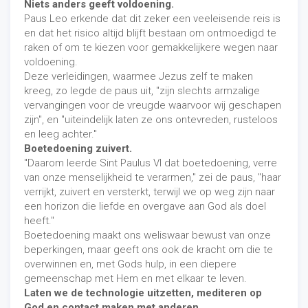
Niets anders geeft voldoening.
Paus Leo erkende dat dit zeker een veeleisende reis is
en dat het risico altijd blijft bestaan ​​om ontmoedigd te
raken of om te kiezen voor gemakkelijkere wegen naar
voldoening.
Deze verleidingen, waarmee Jezus zelf te maken
kreeg, zo legde de paus uit, "zijn slechts armzalige
vervangingen voor de vreugde waarvoor wij geschapen
zijn", en "uiteindelijk laten ze ons ontevreden, rusteloos
en leeg achter."
Boetedoening zuivert.
"Daarom leerde Sint Paulus VI dat boetedoening, verre
van onze menselijkheid te verarmen," zei de paus, "haar
verrijkt, zuivert en versterkt, terwijl we op weg zijn naar
een horizon die liefde en overgave aan God als doel
heeft."
Boetedoening maakt ons weliswaar bewust van onze
beperkingen, maar geeft ons ook de kracht om die te
overwinnen en, met Gods hulp, in een diepere
gemeenschap met Hem en met elkaar te leven.
Laten we de technologie uitzetten, mediteren op
God en contact maken met anderen.