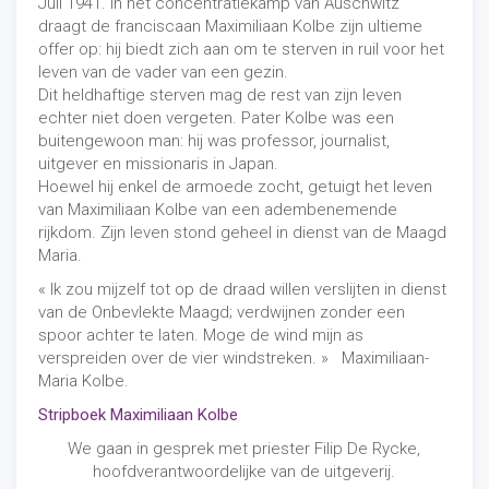
Juli 1941. In het concentratiekamp van Auschwitz
draagt de franciscaan Maximiliaan Kolbe zijn ultieme
offer op: hij biedt zich aan om te sterven in ruil voor het
leven van de vader van een gezin.
Dit heldhaftige sterven mag de rest van zijn leven
echter niet doen vergeten. Pater Kolbe was een
buitengewoon man: hij was professor, journalist,
uitgever en missionaris in Japan.
Hoewel hij enkel de armoede zocht, getuigt het leven
van Maximiliaan Kolbe van een adembenemende
rijkdom. Zijn leven stond geheel in dienst van de Maagd
Maria.
« Ik zou mijzelf tot op de draad willen verslijten in dienst
van de Onbevlekte Maagd; verdwijnen zonder een
spoor achter te laten. Moge de wind mijn as
verspreiden over de vier windstreken. » Maximiliaan-
Maria Kolbe.
Stripboek Maximiliaan Kolbe
We gaan in gesprek met priester Filip De Rycke,
hoofdverantwoordelijke van de uitgeverij.