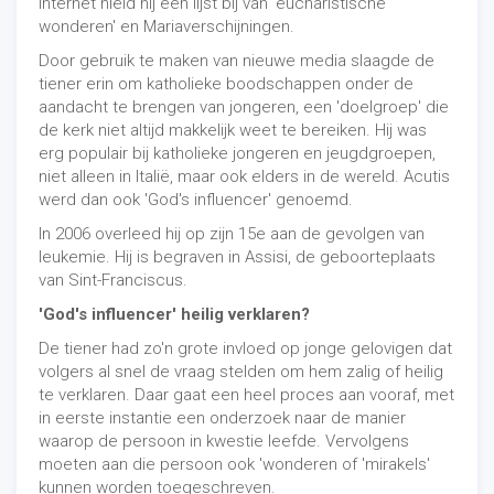
internet hield hij een lijst bij van 'eucharistische
wonderen' en Mariaverschijningen.
Door gebruik te maken van nieuwe media slaagde de
tiener erin om katholieke boodschappen onder de
aandacht te brengen van jongeren, een 'doelgroep' die
de kerk niet altijd makkelijk weet te bereiken. Hij was
erg populair bij katholieke jongeren en jeugdgroepen,
niet alleen in Italië, maar ook elders in de wereld. Acutis
werd dan ook 'God's influencer' genoemd.
In 2006 overleed hij op zijn 15e aan de gevolgen van
leukemie. Hij is begraven in Assisi, de geboorteplaats
van Sint-Franciscus.
'God's influencer' heilig verklaren?
De tiener had zo'n grote invloed op jonge gelovigen dat
volgers al snel de vraag stelden om hem zalig of heilig
te verklaren. Daar gaat een heel proces aan vooraf, met
in eerste instantie een onderzoek naar de manier
waarop de persoon in kwestie leefde. Vervolgens
moeten aan die persoon ook 'wonderen of 'mirakels'
kunnen worden toegeschreven.