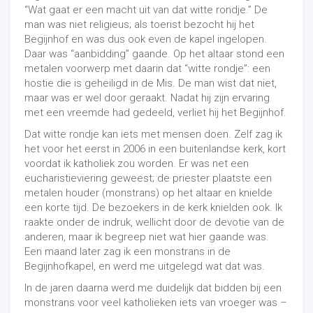
“Wat gaat er een macht uit van dat witte rondje.” De
man was niet religieus; als toerist bezocht hij het
Begijnhof en was dus ook even de kapel ingelopen.
Daar was “aanbidding” gaande. Op het altaar stond een
metalen voorwerp met daarin dat “witte rondje”: een
hostie die is geheiligd in de Mis. De man wist dat niet,
maar was er wel door geraakt. Nadat hij zijn ervaring
met een vreemde had gedeeld, verliet hij het Begijnhof.
Dat witte rondje kan iets met mensen doen. Zelf zag ik
het voor het eerst in 2006 in een buitenlandse kerk, kort
voordat ik katholiek zou worden. Er was net een
eucharistieviering geweest; de priester plaatste een
metalen houder (monstrans) op het altaar en knielde
een korte tijd. De bezoekers in de kerk knielden ook. Ik
raakte onder de indruk, wellicht door de devotie van de
anderen, maar ik begreep niet wat hier gaande was.
Een maand later zag ik een monstrans in de
Begijnhofkapel, en werd me uitgelegd wat dat was.
In de jaren daarna werd me duidelijk dat bidden bij een
monstrans voor veel katholieken iets van vroeger was –