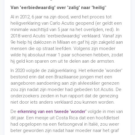
Van 'eerbiedwaardig' over 'zalig' naar 'heilig"
Al in 2012, 6 jaar na zijn dood, werd het proces tot
heiligverklaring van Carlo Acutis geopend (er geldt een
minimale wachttijd van 5 jaar na het overlijden, red). In
2018 werd Acutis 'eerbiedwaardig' verklaard. Vanaf zijn
9e hielp hij daklozen in Milaan en gaf hij zijn zakgeld aan
mensen die op straat leefden. Volgens zijn moeder
wilde hij absoluut maar 1 paar schoenen hebben, zodat
hij geld kon sparen om uit te delen aan de armsten.
In 2020 volgde de zaligverklaring. Het erkende 'wonder'
bestond erin dat een Braziliaanse jongen met een
aangeboren aandoening aan zijn alvleesklier genezen
zou zijn nadat zijn moeder had gebeden tot Acutis. De
onderzoekers zeiden in hun rapport dat de genezing
niet door iets anders verklaard zou kunnen worden.
De
erkenning van een tweede 'wonder'
volgde in mei van
dit jaar. Een meisje uit Costa Rica dat een hoofdletsel
had opgelopen na een fietsongeval in Italië, zou weer
beter geworden zijn nadat haar moeder naar het graf