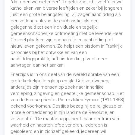
“dat doen we niet meer”. Tegelijk zag ik bij veel ‘nieuwe’
katholieken van diverse leeftijden en zeker bij jongeren
juist een grote belangstelling. Zij zagen aanbidding als
een verlengstuk van de eucharistie, als een
gelegenheid tot een individuele en tegelijk
gemeenschappelijke ontmoeting met de levende Heer.
Op veel plaatsen zijn eucharistie en aanbidding tot
nieuw leven gekomen. Zo helpt een bisdom in Frankrijk
parochies bij het ontwikkelen van een
aanbiddingspraktijk; het bisdom krijgt veel meer
aanvragen dan het aankan.
Enerzijds is in ons deel van de wereld sprake van een
grote kerkelijke leegloop en lijkt God verdwenen;
anderzijds zijn mensen op zoek naar innerlijke
verdieping, zingeving en geestelijke gemeenschap. Het
zou de Franse priester Pierre-Julien Eymard (1811-1868)
bekend voorkomen. Destijds bezag hij de religieuze en
morele ontreddering in zijn land na de Revolutie, en
verzuchtte: "De maatschappij heeft haar centrum van
waarheid en naastenliefde verloren. Iedereen is
geïsoleerd en in zichzelf gekeerd, iedereen wil