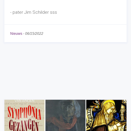
- pater Jim Schilder sss
Nieuws
-
06/15/2022