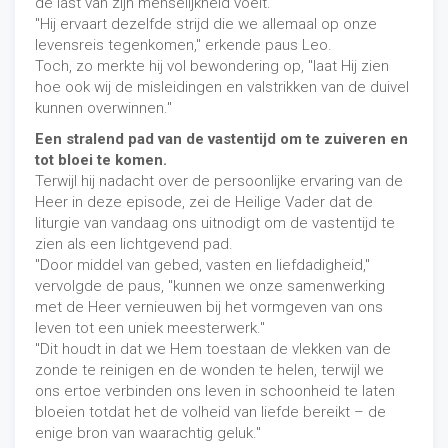
de last van zijn menselijkheid voelt.
"Hij ervaart dezelfde strijd die we allemaal op onze
levensreis tegenkomen," erkende paus Leo.
Toch, zo merkte hij vol bewondering op, "laat Hij zien
hoe ook wij de misleidingen en valstrikken van de duivel
kunnen overwinnen."
Een stralend pad van de vastentijd om te zuiveren en
tot bloei te komen.
Terwijl hij nadacht over de persoonlijke ervaring van de
Heer in deze episode, zei de Heilige Vader dat de
liturgie van vandaag ons uitnodigt om de vastentijd te
zien als een lichtgevend pad.
"Door middel van gebed, vasten en liefdadigheid,"
vervolgde de paus, "kunnen we onze samenwerking
met de Heer vernieuwen bij het vormgeven van ons
leven tot een uniek meesterwerk."
"Dit houdt in dat we Hem toestaan ​​de vlekken van de
zonde te reinigen en de wonden te helen, terwijl we
ons ertoe verbinden ons leven in schoonheid te laten
bloeien totdat het de volheid van liefde bereikt – de
enige bron van waarachtig geluk."