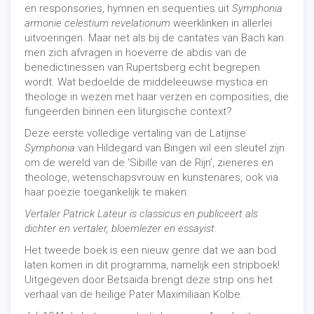
en responsories, hymnen en sequenties uit
Symphonia
armonie celestium revelationum
weerklinken in allerlei
uitvoeringen. Maar net als bij de cantates van Bach kan
men zich afvragen in hoeverre de abdis van de
benedictinessen van Rupertsberg echt begrepen
wordt. Wat bedoelde de middeleeuwse mystica en
theologe in wezen met haar verzen en composities, die
fungeerden binnen een liturgische context?
Deze eerste volledige vertaling van de Latijnse
Symphonia
van Hildegard van Bingen wil een sleutel zijn
om de wereld van de ‘Sibille van de Rijn’, zieneres en
theologe, wetenschapsvrouw en kunstenares, ook via
haar poëzie toegankelijk te maken.
Vertaler Patrick Lateur is classicus en publiceert als
dichter en vertaler, bloemlezer en essayist.
Het tweede boek is een nieuw genre dat we aan bod
laten komen in dit programma, namelijk een stripboek!
Uitgegeven door Betsaïda brengt deze strip ons het
verhaal van de heilige Pater Maximiliaan Kolbe.