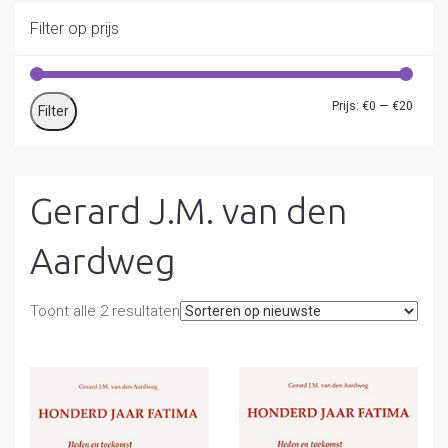
Filter op prijs
Min.
Max.
Prijs:
€0
—
€20
Filter
prijs
prijs
Gerard J.M. van den
Aardweg
Gesorteerd
Toont alle 2 resultaten
op
nieuwste