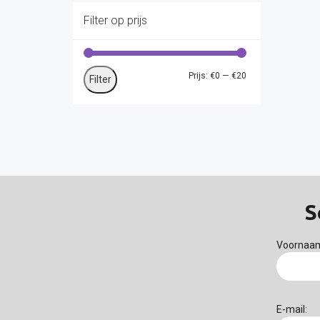
Filter op prijs
Min.
Max.
Prijs:
€0
—
€20
Filter
prijs
prijs
S
Voornaa
E-mail: