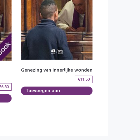
Genezing van innerlijke wonden
€
11.50
€
6.80
Toevoegen aan
winkelwagen