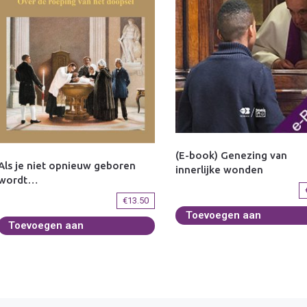
(E-book) Genezing van
Als je niet opnieuw geboren
innerlijke wonden
wordt…
€
13.50
Toevoegen aan
Toevoegen aan
winkelwagen
winkelwagen